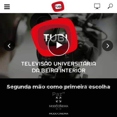
A intemporal mensagem de “Guerra e
Segunda mão como primeira escolha
Paz”
MODO CINEMA
MODO CINEMA