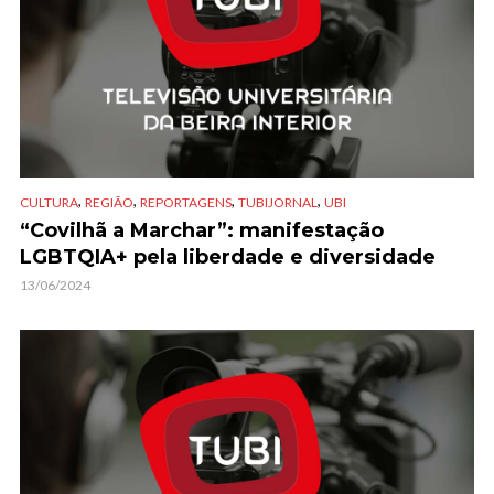
,
,
,
,
CULTURA
REGIÃO
REPORTAGENS
TUBIJORNAL
UBI
“Covilhã a Marchar”: manifestação
LGBTQIA+ pela liberdade e diversidade
13/06/2024