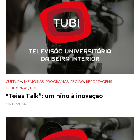
,
,
,
,
,
CULTURA
MEMÓRIAS
PROGRAMAS
REGIÃO
REPORTAGENS
,
TUBIJORNAL
UBI
“Teias Talk”: um hino à inovação
10/11/2024