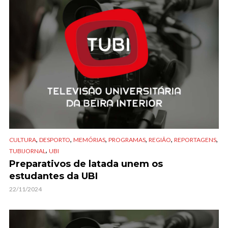
,
,
,
,
,
,
CULTURA
DESPORTO
MEMÓRIAS
PROGRAMAS
REGIÃO
REPORTAGENS
,
TUBIJORNAL
UBI
Preparativos de latada unem os
estudantes da UBI
22/11/2024