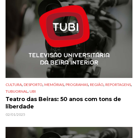
,
,
,
,
,
,
CULTURA
DESPORTO
MEMÓRIAS
PROGRAMAS
REGIÃO
REPORTAGENS
,
TUBIJORNAL
UBI
Teatro das Beiras: 50 anos com tons de
liberdade
02/01/2025