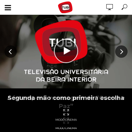
A intemporal mensagem de “Guerra e
Segunda mão como primeira escolha
Paz”
MODO CINEMA
MODO CINEMA