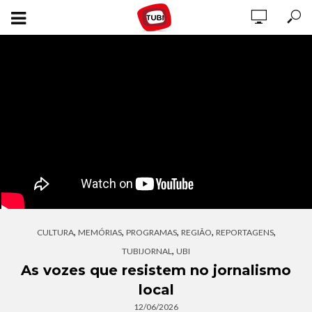
,
,
,
,
,
CULTURA
MEMÓRIAS
PROGRAMAS
REGIÃO
REPORTAGENS
,
TUBIJORNAL
UBI
As vozes que resistem no jornalismo
local
12/06/2026