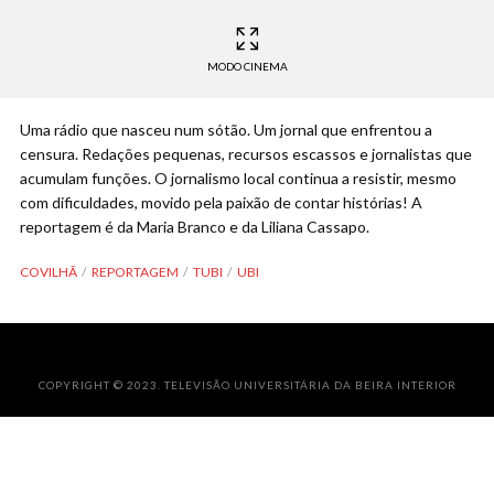
MODO CINEMA
Uma rádio que nasceu num sótão. Um jornal que enfrentou a
censura. Redações pequenas, recursos escassos e jornalistas que
acumulam funções. O jornalismo local continua a resistir, mesmo
com dificuldades, movido pela paixão de contar histórias! A
reportagem é da Maria Branco e da Liliana Cassapo.
COVILHÃ
REPORTAGEM
TUBI
UBI
COPYRIGHT © 2023. TELEVISÃO UNIVERSITÁRIA DA BEIRA INTERIOR