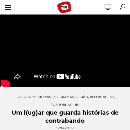
,
,
,
,
,
CULTURA
MEMÓRIAS
PROGRAMAS
REGIÃO
REPORTAGENS
,
TUBIJORNAL
UBI
Um l(ug)ar que guarda histórias de
contrabando
12/06/2026