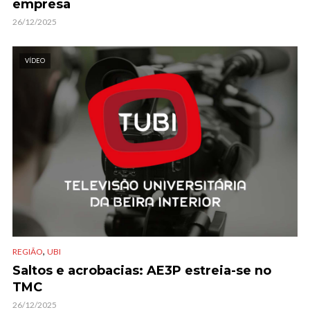
empresa
26/12/2025
VÍDEO
,
REGIÃO
UBI
Saltos e acrobacias: AE3P estreia-se no
TMC
26/12/2025