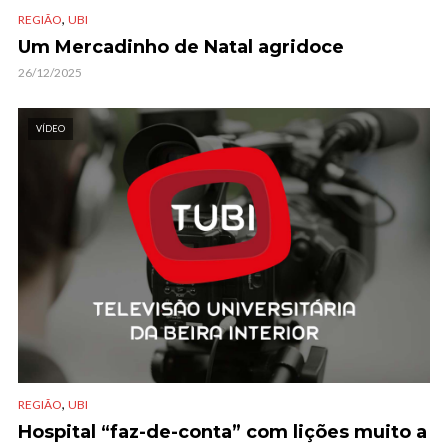
,
REGIÃO
UBI
Um Mercadinho de Natal agridoce
26/12/2025
VÍDEO
,
REGIÃO
UBI
Hospital “faz-de-conta” com lições muito a