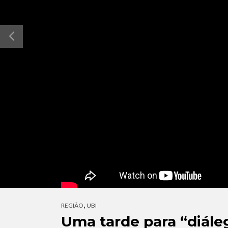
,
REGIÃO
UBI
Uma tarde para “diále