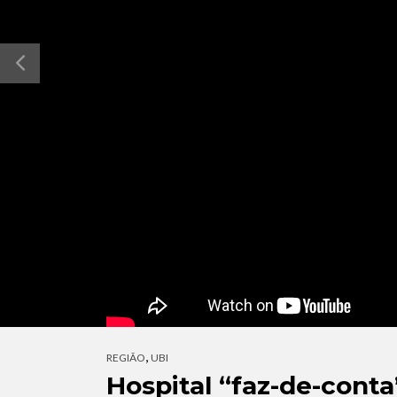
,
REGIÃO
UBI
Hospital “faz-de-cont