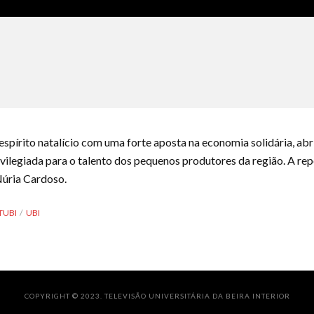
spírito natalício com uma forte aposta na economia solidária, abr
ivilegiada para o talento dos pequenos produtores da região. A r
Núria Cardoso.
TUBI
UBI
COPYRIGHT © 2023. TELEVISÃO UNIVERSITÁRIA DA BEIRA INTERIOR