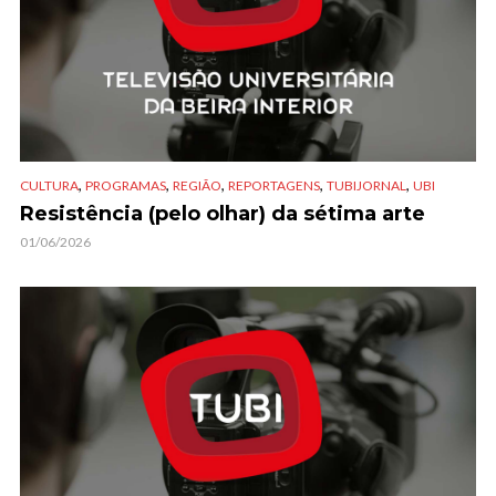
,
,
,
,
,
CULTURA
PROGRAMAS
REGIÃO
REPORTAGENS
TUBIJORNAL
UBI
Resistência (pelo olhar) da sétima arte
01/06/2026