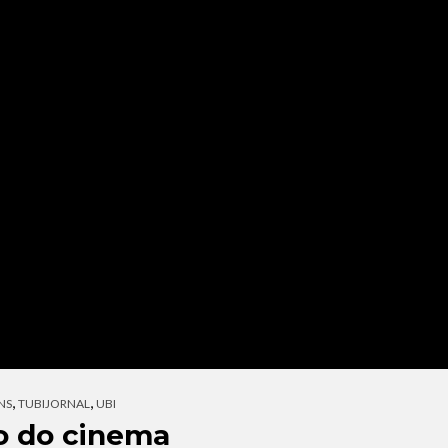
,
,
NS
TUBIJORNAL
UBI
ro do cinema