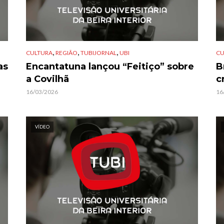
,
,
,
CULTURA
REGIÃO
TUBIJORNAL
UBI
CU
as
Encantatuna lançou “Feitiço” sobre
B
a Covilhã
c
16/03/2026
16
VÍDEO