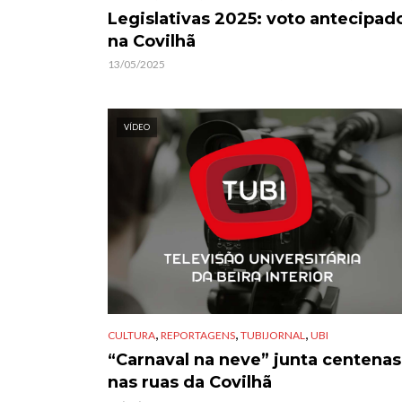
Legislativas 2025: voto antecipad
na Covilhã
13/05/2025
VÍDEO
,
,
,
CULTURA
REPORTAGENS
TUBIJORNAL
UBI
“Carnaval na neve” junta centenas
nas ruas da Covilhã