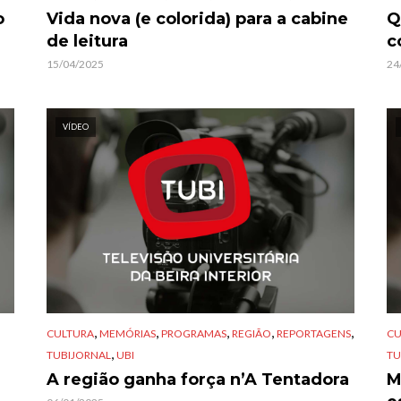
o
Vida nova (e colorida) para a cabine
Q
de leitura
c
15/04/2025
24
VÍDEO
,
,
,
,
,
CULTURA
MEMÓRIAS
PROGRAMAS
REGIÃO
REPORTAGENS
CU
,
TUBIJORNAL
UBI
TU
A região ganha força n’A Tentadora
M