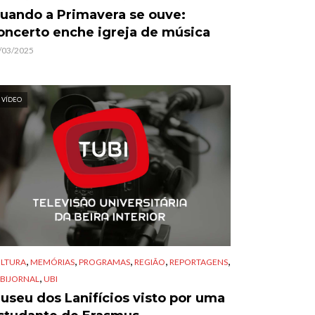
uando a Primavera se ouve:
oncerto enche igreja de música
/03/2025
VÍDEO
,
,
,
,
,
LTURA
MEMÓRIAS
PROGRAMAS
REGIÃO
REPORTAGENS
,
BIJORNAL
UBI
useu dos Lanifícios visto por uma