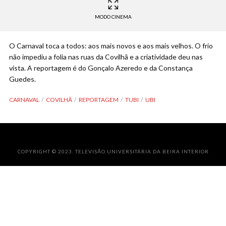
MODO CINEMA
O Carnaval toca a todos: aos mais novos e aos mais velhos. O frio
não impediu a folia nas ruas da Covilhã e a criatividade deu nas
vista. A reportagem é do Gonçalo Azeredo e da Constança
Guedes.
CARNAVAL
COVILHÃ
REPORTAGEM
TUBI
UBI
COPYRIGHT © 2023. TELEVISÃO UNIVERSITÁRIA DA BEIRA INTERIOR