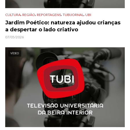
,
,
,
,
CULTURA
REGIÃO
REPORTAGENS
TUBIJORNAL
UBI
Jardim Poético: natureza ajudou crianças
a despertar o lado criativo
07/05/2026
VÍDEO