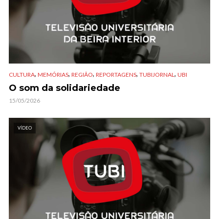
,
,
,
,
,
CULTURA
MEMÓRIAS
REGIÃO
REPORTAGENS
TUBIJORNAL
UBI
O som da solidariedade
15/05/2026
VÍDEO