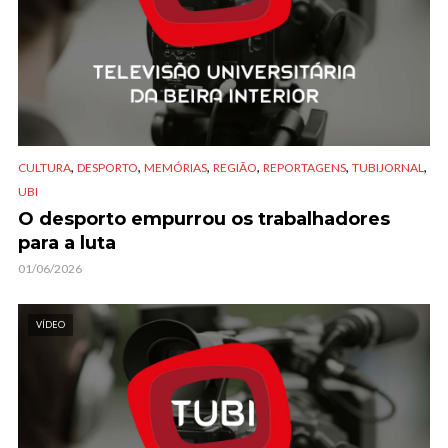
,
,
,
,
,
,
CULTURA
DESPORTO
MEMÓRIAS
REGIÃO
REPORTAGENS
TUBIJORNAL
UBI
O desporto empurrou os trabalhadores
para a luta
01/06/2026
VÍDEO