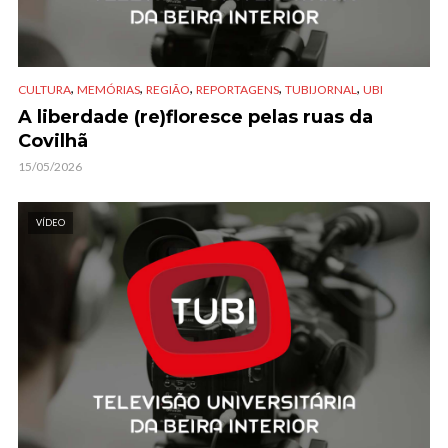
,
,
,
,
,
CULTURA
MEMÓRIAS
REGIÃO
REPORTAGENS
TUBIJORNAL
UBI
A liberdade (re)floresce pelas ruas da
Covilhã
15/05/2026
VÍDEO