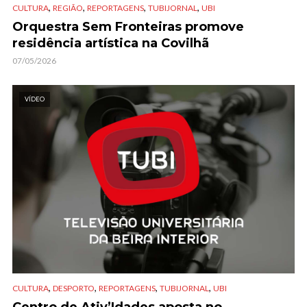
,
,
,
,
CULTURA
REGIÃO
REPORTAGENS
TUBIJORNAL
UBI
Orquestra Sem Fronteiras promove
residência artística na Covilhã
07/05/2026
VÍDEO
,
,
,
,
CULTURA
DESPORTO
REPORTAGENS
TUBIJORNAL
UBI