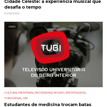
Cidade Celeste: a experiência musical que
desafia o tempo
01/06/2026
VÍDEO
,
,
,
,
,
CULTURA
MEMÓRIAS
PROGRAMAS
REGIÃO
REPORTAGENS
,
TUBIJORNAL
UBI
Estudantes de medicina trocam batas