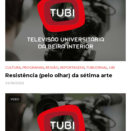
,
,
,
,
,
CULTURA
PROGRAMAS
REGIÃO
REPORTAGENS
TUBIJORNAL
UBI
Resistência (pelo olhar) da sétima arte
01/06/2026
VÍDEO