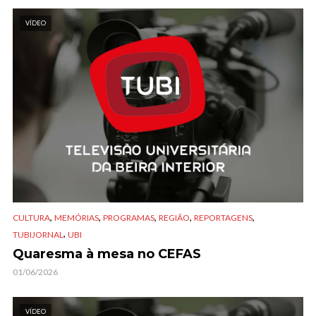
VÍDEO
,
,
,
,
,
CULTURA
MEMÓRIAS
PROGRAMAS
REGIÃO
REPORTAGENS
,
TUBIJORNAL
UBI
Quaresma à mesa no CEFAS
01/06/2026
VÍDEO