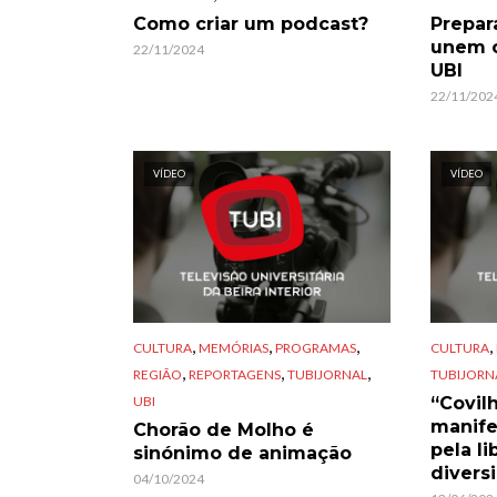
Como criar um podcast?
Prepar
unem o
22/11/2024
UBI
22/11/202
VÍDEO
VÍDEO
,
,
,
,
CULTURA
MEMÓRIAS
PROGRAMAS
CULTURA
,
,
,
REGIÃO
REPORTAGENS
TUBIJORNAL
TUBIJORN
UBI
“Covil
manif
Chorão de Molho é
pela l
sinónimo de animação
divers
04/10/2024