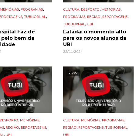
,
,
,
,
,
MEMÓRIAS
PROGRAMAS
CULTURA
DESPORTO
MEMÓRIAS
,
,
,
,
,
EPORTAGENS
TUBIJORNAL
PROGRAMAS
REGIÃO
REPORTAGENS
,
TUBIJORNAL
UBI
spital Faz de
Latada: o momento alto
 pelo bem da
para os novos alunos da
idade
UBI
4
22/11/2024
VÍDEO
,
,
,
,
,
DESPORTO
MEMÓRIAS
CULTURA
MEMÓRIAS
PROGRAMAS
,
,
,
,
,
,
AS
REGIÃO
REPORTAGENS
REGIÃO
REPORTAGENS
TUBIJORNAL
,
AL
UBI
UBI