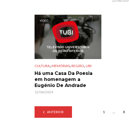
13/06/202
VÍDEO
,
,
,
CULTURA
MEMÓRIAS
REGIÃO
UBI
Há uma Casa Da Poesia
em homenagem a
Eugénio De Andrade
12/06/2024
ANTERIOR
1
…
8