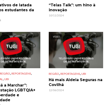
ativos de latada
“Teias Talk”: um hino à
s estudantes da
inovação
10/11/2024
4
VÍDEO
,
,
,
,
REGIÃO
REPORTAGENS
REGIÃO
REPORTAGENS
UBI
,
AL
UBI
Há mais Aldeia Seguras na
Covilhã
hã a Marchar”:
estação LGBTQIA+
12/06/2024
iberdade e
idade