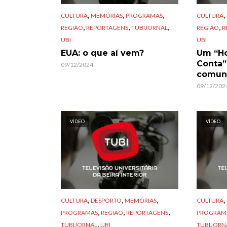
,
,
,
,
CULTURA
MEMÓRIAS
PROGRAMAS
CULTURA
,
,
,
,
REGIÃO
REPORTAGENS
TUBIJORNAL
REGIÃO
R
UBI
UBI
EUA: o que aí vem?
Um “Ho
Conta”
09/12/2024
comun
09/12/202
VÍDEO
VÍDEO
,
,
,
,
CULTURA
DESPORTO
MEMÓRIAS
CULTURA
,
,
,
PROGRAMAS
REGIÃO
REPORTAGENS
PROGRAM
,
TUBIJORNAL
UBI
TUBIJORN