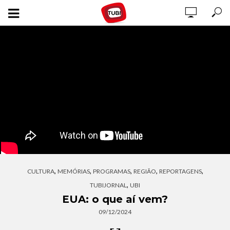
,
,
,
,
,
CULTURA
MEMÓRIAS
PROGRAMAS
REGIÃO
REPORTAGENS
,
TUBIJORNAL
UBI
EUA: o que aí vem?
09/12/2024