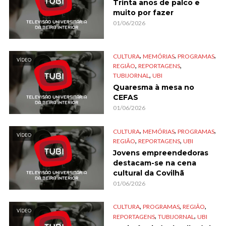
Trinta anos de palco e
muito por fazer
01/06/2026
,
,
,
CULTURA
MEMÓRIAS
PROGRAMAS
VÍDEO
,
,
REGIÃO
REPORTAGENS
,
TUBIJORNAL
UBI
Quaresma à mesa no
CEFAS
01/06/2026
,
,
,
CULTURA
MEMÓRIAS
PROGRAMAS
VÍDEO
,
,
REGIÃO
REPORTAGENS
UBI
Jovens empreendedoras
destacam-se na cena
cultural da Covilhã
01/06/2026
,
,
,
CULTURA
PROGRAMAS
REGIÃO
VÍDEO
,
,
REPORTAGENS
TUBIJORNAL
UBI