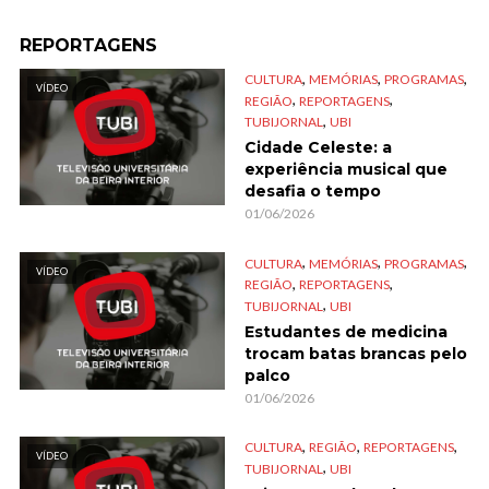
REPORTAGENS
,
,
,
CULTURA
MEMÓRIAS
PROGRAMAS
VÍDEO
,
,
REGIÃO
REPORTAGENS
,
TUBIJORNAL
UBI
Cidade Celeste: a
experiência musical que
desafia o tempo
01/06/2026
,
,
,
CULTURA
MEMÓRIAS
PROGRAMAS
VÍDEO
,
,
REGIÃO
REPORTAGENS
,
TUBIJORNAL
UBI
Estudantes de medicina
trocam batas brancas pelo
palco
01/06/2026
,
,
,
CULTURA
REGIÃO
REPORTAGENS
VÍDEO
,
TUBIJORNAL
UBI