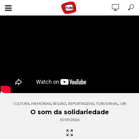
,
,
,
,
,
CULTURA
MEMÓRIAS
REGIÃO
REPORTAGENS
TUBIJORNAL
UBI
O som da solidariedade
15/05/2026