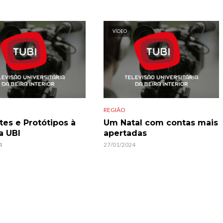
VÍDEO
REGIÃO
es e Protótipos à
Um Natal com contas mais
a UBI
apertadas
4
27/01/2024