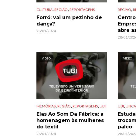
,
,
,
CULTURA
REGIÃO
REPORTAGENS
REGIÃO
R
Forró: vai um pezinho de
Centro
dança?
Empres
abre a
28/01/2024
28/01/202
VÍDEO
VÍDEO
,
,
,
,
MEMÓRIAS
REGIÃO
REPORTAGENS
UBI
UBI
UNCA
Elas Ao Som Da Fábrica: a
Estuda
homenagem às mulheres
trocam
do têxtil
palco
28/01/2024
28/01/202