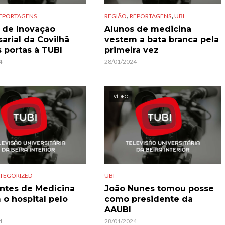
,
,
EPORTAGENS
REGIÃO
REPORTAGENS
UBI
 de Inovação
Alunos de medicina
arial da Covilhã
vestem a bata branca pela
s portas à TUBI
primeira vez
4
28/01/2024
VÍDEO
TEGORIZED
UBI
ntes de Medicina
João Nunes tomou posse
 o hospital pelo
como presidente da
AAUBI
4
28/01/2024