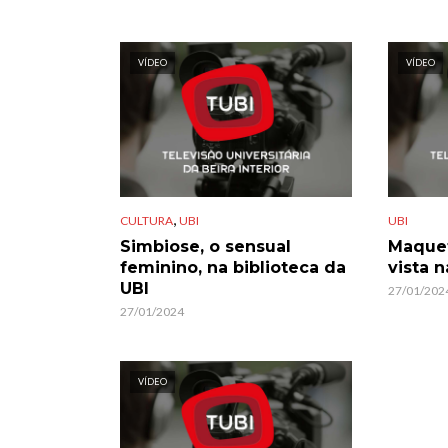
VÍDEO
VÍDEO
,
CULTURA
UBI
UBI
Simbiose, o sensual
Maquet
feminino, na biblioteca da
vista n
UBI
27/01/202
27/01/2024
VÍDEO