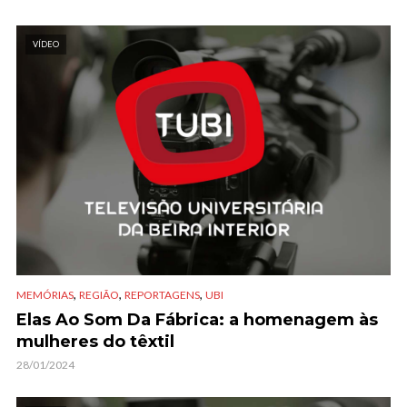
VÍDEO
,
,
,
MEMÓRIAS
REGIÃO
REPORTAGENS
UBI
Elas Ao Som Da Fábrica: a homenagem às
mulheres do têxtil
28/01/2024