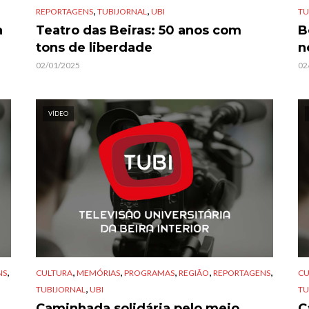
,
,
REPORTAGENS
TUBIJORNAL
UBI
TU
a
Teatro das Beiras: 50 anos com
B
tons de liberdade
n
02/01/2025
02
VÍDEO
,
,
,
,
,
,
NS
CULTURA
MEMÓRIAS
PROGRAMAS
REGIÃO
REPORTAGENS
CU
,
TUBIJORNAL
UBI
TU
Caminhada solidária pelo meio
C