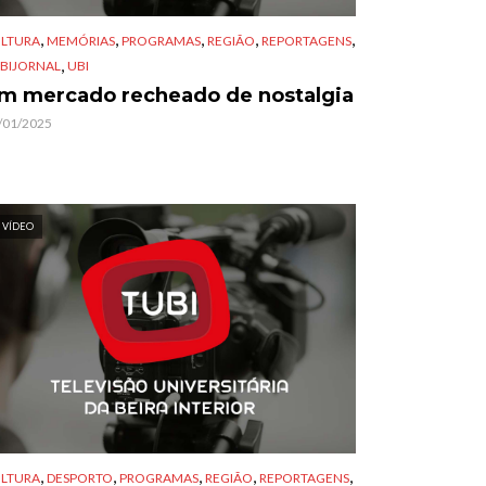
,
,
,
,
,
LTURA
MEMÓRIAS
PROGRAMAS
REGIÃO
REPORTAGENS
,
BIJORNAL
UBI
m mercado recheado de nostalgia
/01/2025
VÍDEO
,
,
,
,
,
LTURA
DESPORTO
PROGRAMAS
REGIÃO
REPORTAGENS