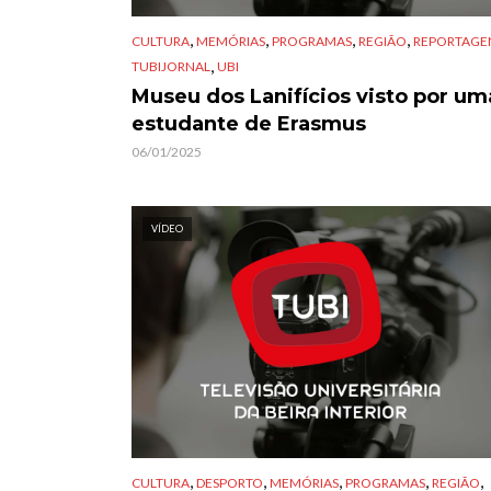
,
,
,
,
CULTURA
MEMÓRIAS
PROGRAMAS
REGIÃO
REPORTAGE
,
TUBIJORNAL
UBI
Museu dos Lanifícios visto por um
estudante de Erasmus
06/01/2025
VÍDEO
,
,
,
,
,
CULTURA
DESPORTO
MEMÓRIAS
PROGRAMAS
REGIÃO