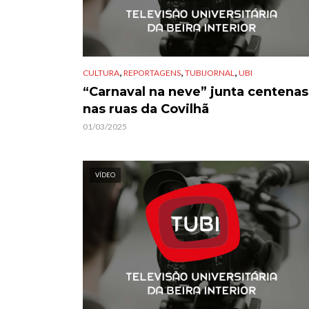
,
,
,
CULTURA
REPORTAGENS
TUBIJORNAL
UBI
“Carnaval na neve” junta centenas
nas ruas da Covilhã
01/03/2025
VÍDEO