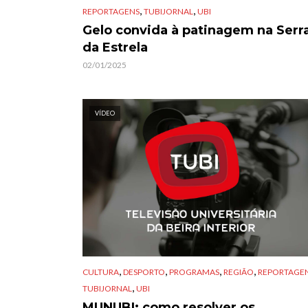
,
,
REPORTAGENS
TUBIJORNAL
UBI
Gelo convida à patinagem na Serr
da Estrela
02/01/2025
VÍDEO
,
,
,
,
CULTURA
DESPORTO
PROGRAMAS
REGIÃO
REPORTAGE
,
TUBIJORNAL
UBI
MUNUBI: como resolver os