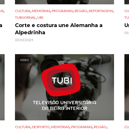
,
,
,
,
,
,
NS
CULTURA
MEMÓRIAS
PROGRAMAS
REGIÃO
REPORTAGENS
CU
,
TUBIJORNAL
UBI
TU
a
Corte e costura une Alemanha a
U
Alpedrinha
03
03/01/2025
VÍDEO
,
,
,
,
,
CULTURA
DESPORTO
MEMÓRIAS
PROGRAMAS
REGIÃO
CU