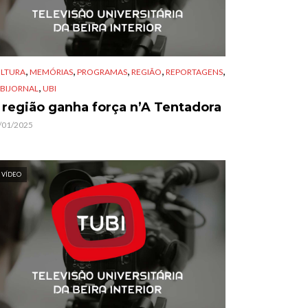
,
,
,
,
,
LTURA
MEMÓRIAS
PROGRAMAS
REGIÃO
REPORTAGENS
,
BIJORNAL
UBI
 região ganha força n’A Tentadora
/01/2025
VÍDEO