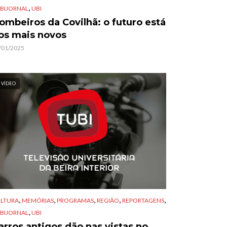
,
BIJORNAL
UBI
ombeiros da Covilhã: o futuro está
os mais novos
/01/2025
VÍDEO
,
,
,
,
,
LTURA
MEMÓRIAS
PROGRAMAS
REGIÃO
REPORTAGENS
,
BIJORNAL
UBI
arros antigos dão nas vistas no