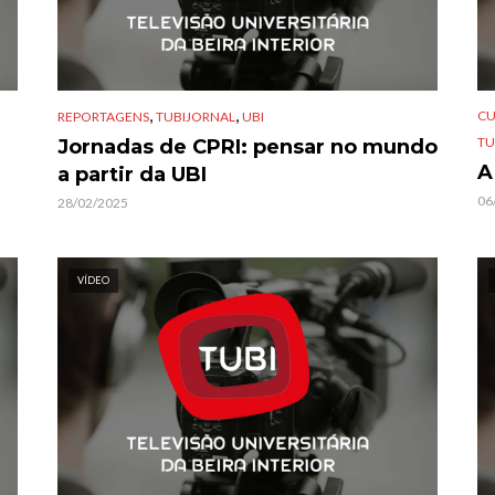
,
,
CU
REPORTAGENS
TUBIJORNAL
UBI
TU
Jornadas de CPRI: pensar no mundo
A
a partir da UBI
06
28/02/2025
VÍDEO