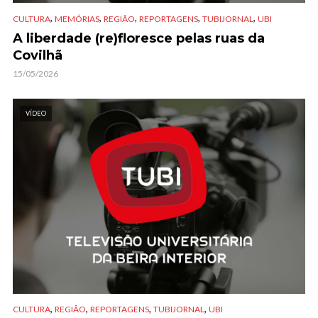
,
,
,
,
,
CULTURA
MEMÓRIAS
REGIÃO
REPORTAGENS
TUBIJORNAL
UBI
A liberdade (re)floresce pelas ruas da
Covilhã
15/05/2026
VÍDEO
,
,
,
,
CULTURA
REGIÃO
REPORTAGENS
TUBIJORNAL
UBI