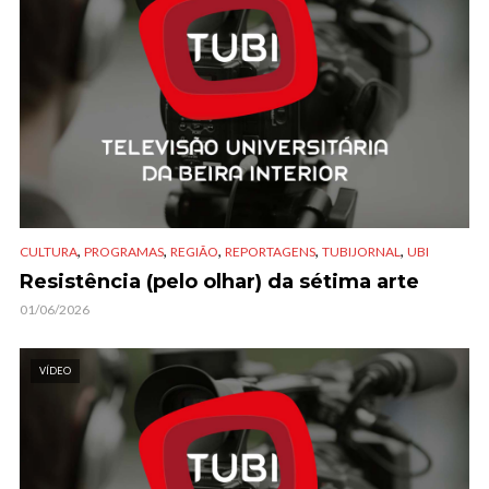
,
,
,
,
,
CULTURA
PROGRAMAS
REGIÃO
REPORTAGENS
TUBIJORNAL
UBI
Resistência (pelo olhar) da sétima arte
01/06/2026
VÍDEO