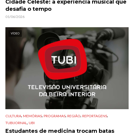
Cidade Celeste: a experiência musical que
desafia o tempo
01/06/2026
VÍDEO
,
,
,
,
,
CULTURA
MEMÓRIAS
PROGRAMAS
REGIÃO
REPORTAGENS
,
TUBIJORNAL
UBI
Estudantes de medicina trocam batas