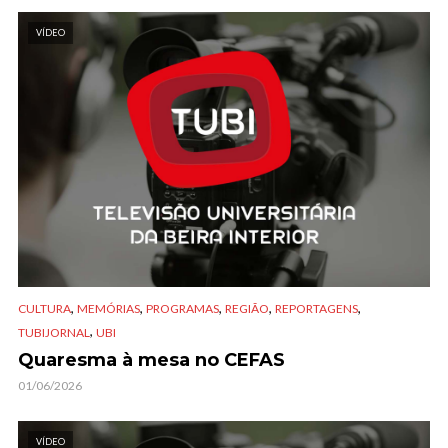
VÍDEO
,
,
,
,
,
CULTURA
MEMÓRIAS
PROGRAMAS
REGIÃO
REPORTAGENS
,
TUBIJORNAL
UBI
Quaresma à mesa no CEFAS
01/06/2026
VÍDEO