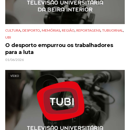
,
,
,
,
,
,
CULTURA
DESPORTO
MEMÓRIAS
REGIÃO
REPORTAGENS
TUBIJORNAL
UBI
O desporto empurrou os trabalhadores
para a luta
01/06/2026
VÍDEO