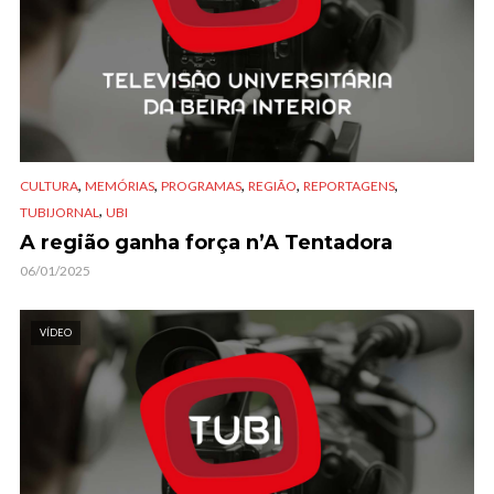
,
,
,
,
,
CULTURA
MEMÓRIAS
PROGRAMAS
REGIÃO
REPORTAGENS
,
TUBIJORNAL
UBI
A região ganha força n’A Tentadora
06/01/2025
VÍDEO