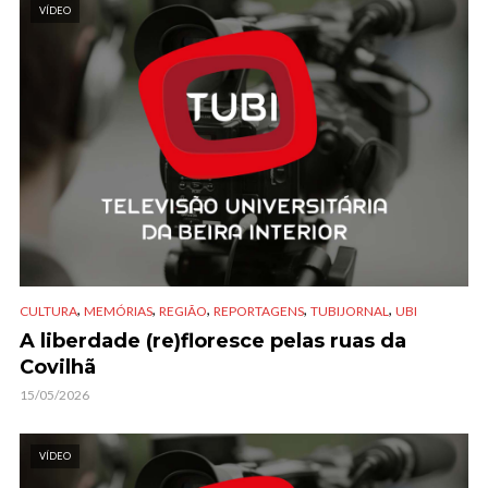
VÍDEO
,
,
,
,
,
CULTURA
MEMÓRIAS
REGIÃO
REPORTAGENS
TUBIJORNAL
UBI
A liberdade (re)floresce pelas ruas da
Covilhã
15/05/2026
VÍDEO