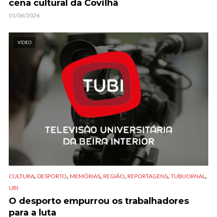
cena cultural da Covilhã
01/06/2026
VÍDEO
,
,
,
,
,
,
CULTURA
DESPORTO
MEMÓRIAS
REGIÃO
REPORTAGENS
TUBIJORNAL
UBI
O desporto empurrou os trabalhadores
para a luta