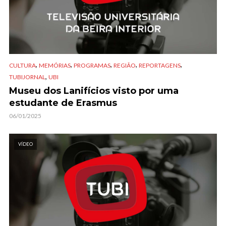
,
,
,
,
,
CULTURA
MEMÓRIAS
PROGRAMAS
REGIÃO
REPORTAGENS
,
TUBIJORNAL
UBI
Museu dos Lanifícios visto por uma
estudante de Erasmus
06/01/2025
VÍDEO