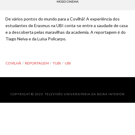
MODO CINEMA
De vários pontos do mundo para a Covilhã! A experiência dos
estudantes de Erasmus na UBI conta-se entre a saudade de casa
e a descoberta pelas maravilhas da academia. A reportagem é do
Tiago Neiva e da Luísa Policarpo.
COVILHÃ
REPORTAGEM
TUBI
UBI
COPYRIGHT © 2023. TELEVISÃO UNIVERSITÁRIA DA BEIRA INTERIOR