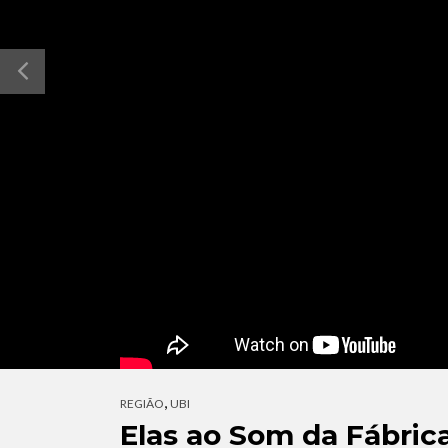
,
REGIÃO
UBI
Elas ao Som da Fábric