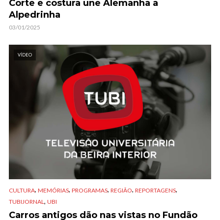
Corte e costura une Alemanha a
Alpedrinha
03/01/2025
VÍDEO
,
,
,
,
,
CULTURA
MEMÓRIAS
PROGRAMAS
REGIÃO
REPORTAGENS
,
TUBIJORNAL
UBI
Carros antigos dão nas vistas no Fundão