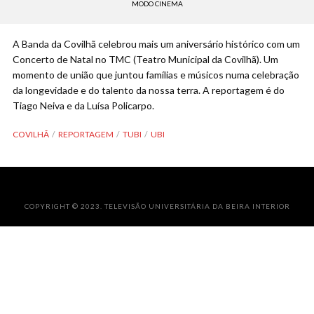
MODO CINEMA
A Banda da Covilhã celebrou mais um aniversário histórico com um
Concerto de Natal no TMC (Teatro Municipal da Covilhã). Um
momento de união que juntou famílias e músicos numa celebração
da longevidade e do talento da nossa terra. A reportagem é do
Tiago Neiva e da Luísa Policarpo.
COVILHÃ
REPORTAGEM
TUBI
UBI
COPYRIGHT © 2023. TELEVISÃO UNIVERSITÁRIA DA BEIRA INTERIOR